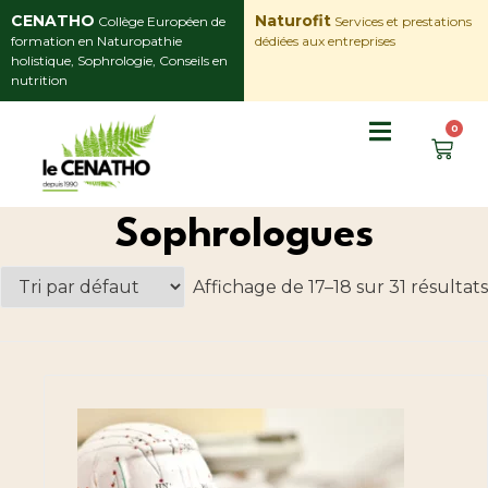
CENATHO
Naturofit
Collège Européen de
Services et prestations
formation en Naturopathie
dédiées aux entreprises
holistique, Sophrologie, Conseils en
nutrition
0
Sophrologues
Affichage de 17–18 sur 31 résultats