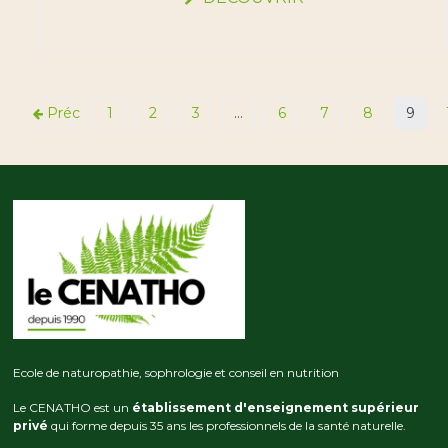
Préc
1
2
3
…
6
7
8
9
Ecole de naturopathie, sophrologie et conseil en nutrition
Le CENATHO est un
établissement d'enseignement supérieur
privé
qui forme depuis 35 ans les professionnels de la santé naturelle.