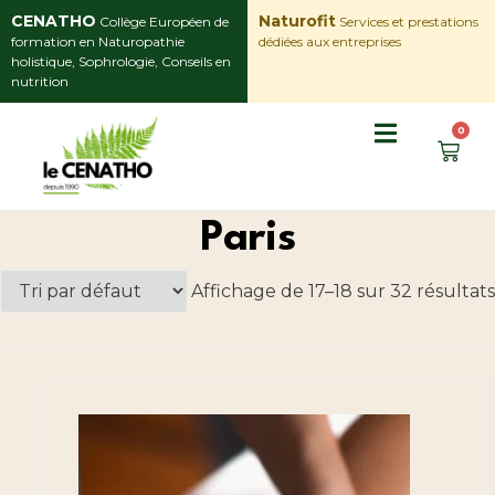
CENATHO
Naturofit
Collège Européen de
Services et prestations
formation en Naturopathie
dédiées aux entreprises
holistique, Sophrologie, Conseils en
nutrition
0
Paris
Affichage de 17–18 sur 32 résultats