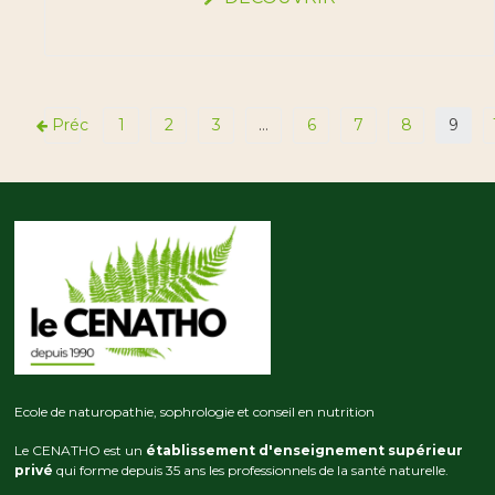
Préc
1
2
3
…
6
7
8
9
Ecole de naturopathie, sophrologie et conseil en nutrition
Le CENATHO est un
établissement d'enseignement supérieur
privé
qui forme depuis 35 ans les professionnels de la santé naturelle.