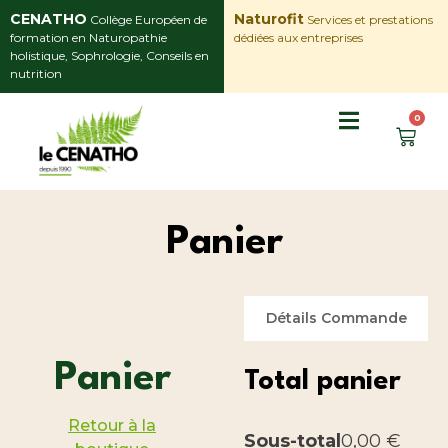
CENATHO
Naturofit
Collège Européen de
Services et prestations
formation en Naturopathie
dédiées aux entreprises
holistique, Sophrologie, Conseils en
nutrition
0
Panier
Détails Commande
Panier
Total panier
Retour à la
Sous-total
0,00
€