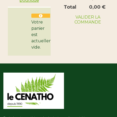
boutique
Total
0,00
€
VALIDER LA
COMMANDE
Votre
panier
est
actuellement
vide.