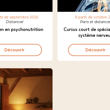
tir de septembre 2026
À partir de octobre 
Distanciel
Paris et distancie
ien en psychonutrition
Cursus court de spécial
système nerve
Découvrir
Découvrir