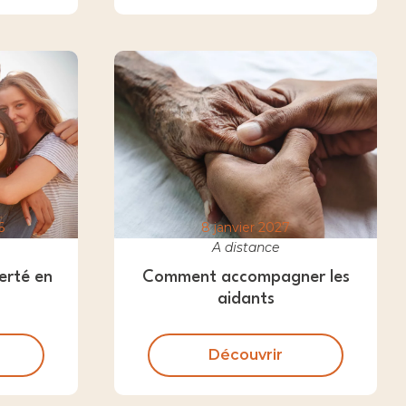
6
8 janvier 2027
A distance
erté en
Comment accompagner les
aidants
Découvrir