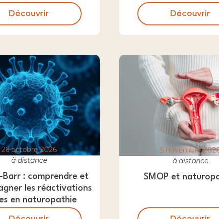
Découvrir
Découvrir
26 octobre 2026
5 novembre 202
à distance
à distance
-Barr : comprendre et
SMOP et naturopa
gner les réactivations
les en naturopathie
Découvrir
Découvrir