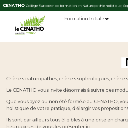
CENATHO
Collège Européen de formation en Naturopathie holistique, Sop
Formation Initiale
Chèr.e.s naturopathes, chèr.e.s sophrologues,
chèr.e.s
Le CENATHO vous invite désormais à suivre des module
Que vous ayez ou non été formé.e au CENATHO, vous 
holistique de votre pratique, d’élargir vos proposi
Ils sont par ailleurs tous éligibles à une prise en ch
heureux.ses de vous les présenter ici.