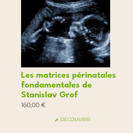
Les matrices périnatales
fondamentales de
Stanislav Grof
160,00
€
DÉCOUVRIR