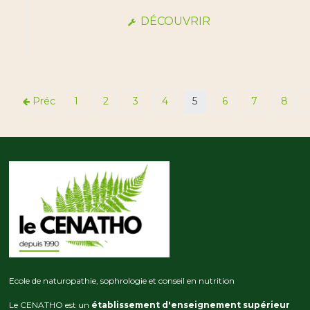
DÉCOUVRIR
Préc
1
2
3
4
5
6
7
8
Ecole de naturopathie, sophrologie et conseil en nutrition
Le CENATHO est un
établissement d'enseignement supérieur