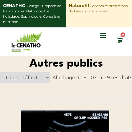
CENATHO
Naturofit
Collège Européen de
Services et prestations
formation en Naturopathie
dédiées aux entreprises
holistique, Sophrologie, Conseils en
nutrition
0
Autres publics
Affichage de 9–10 sur 29 résultats