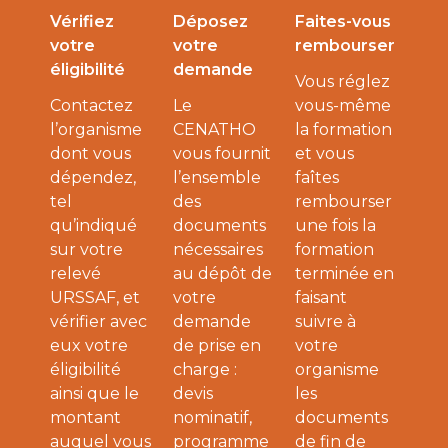
Vérifiez
Déposez
Faites-vous
votre
votre
rembourser
éligibilité
demande
Vous réglez
Contactez
Le
vous-même
l’organisme
CENATHO
la formation
dont vous
vous fournit
et vous
dépendez,
l’ensemble
faîtes
tel
des
rembourser
qu’indiqué
documents
une fois la
sur votre
nécessaires
formation
relevé
au dépôt de
terminée en
URSSAF, et
votre
faisant
vérifier avec
demande
suivre à
eux votre
de prise en
votre
éligibilité
charge :
organisme
ainsi que le
devis
les
montant
nominatif,
documents
auquel vous
programme
de fin de