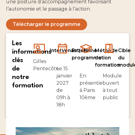
une posture d’accompagnement favorisant
l’autonomie et le passage à l’action.
Télécharger le programme
Les
Intervenant(e)s
Prochaine
Méthode
Cible
informations
programmation
de
du
clés
Gilles
formation
modul
de
Pentecôte
Le 15
janvier
En
Module
notre
2027
présentiel
ouvert
formation
de
à Paris
à tout
09h à
10ème
public
18h