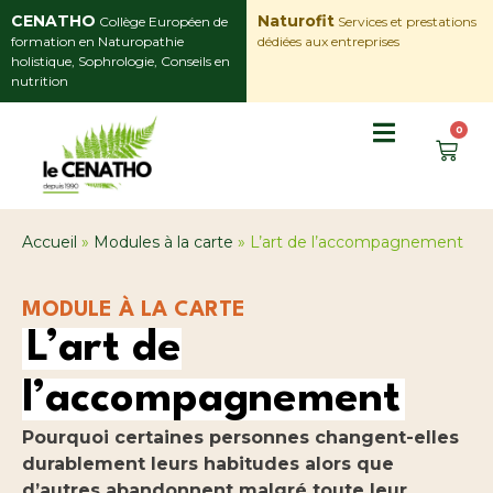
CENATHO
Naturofit
Collège Européen de
Services et prestations
formation en Naturopathie
dédiées aux entreprises
holistique, Sophrologie, Conseils en
nutrition
0
Accueil
»
Modules à la carte
»
L’art de l’accompagnement
MODULE À LA CARTE
L’art de
l’accompagnement
Pourquoi certaines personnes changent-elles
durablement leurs habitudes alors que
d’autres abandonnent malgré toute leur