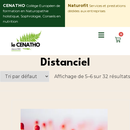
CENATHO
Naturofit
Collège Européen de
Services et prestations
formation en Naturopathie
dédiées aux entreprises
holistique, Sophrologie, Conseils en
nutrition
0
Distanciel
Affichage de 5–6 sur 32 résultats