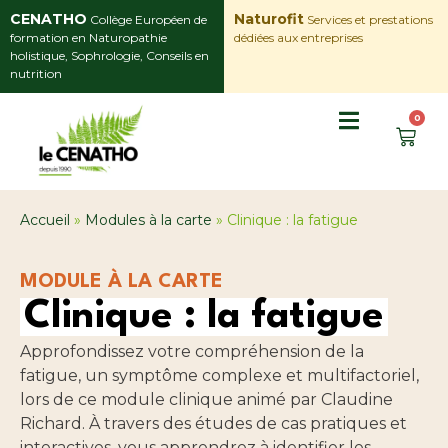
CENATHO
Naturofit
Collège Européen de
Services et prestations
formation en Naturopathie
dédiées aux entreprises
holistique, Sophrologie, Conseils en
nutrition
0
Accueil
»
Modules à la carte
»
Clinique : la fatigue
MODULE À LA CARTE
Clinique : la fatigue
Approfondissez votre compréhension de la
fatigue, un symptôme complexe et multifactoriel,
lors de ce module clinique animé par Claudine
Richard. À travers des études de cas pratiques et
interactives, vous apprendrez à identifier les