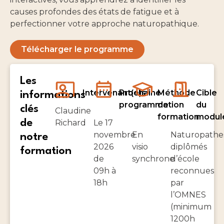
causes profondes des états de fatigue et à
perfectionner votre approche naturopathique.
Télécharger le programme
Les
Intervenant(e)s
Prochaine
Méthode
Cible
informations
programmation
de
du
clés
Claudine
formation
modul
de
Richard
Le 17
novembre
En
Naturopathe
notre
2026
visio
diplômés
formation
de
synchrone
d’école
09h à
reconnues
18h
par
l’OMNES
(minimum
1200h