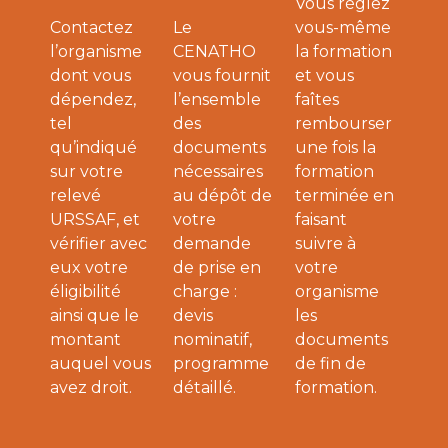
Vous réglez
Contactez
Le
vous-même
l’organisme
CENATHO
la formation
dont vous
vous fournit
et vous
dépendez,
l’ensemble
faîtes
tel
des
rembourser
qu’indiqué
documents
une fois la
sur votre
nécessaires
formation
relevé
au dépôt de
terminée en
URSSAF, et
votre
faisant
vérifier avec
demande
suivre à
eux votre
de prise en
votre
éligibilité
charge :
organisme
ainsi que le
devis
les
montant
nominatif,
documents
auquel vous
programme
de fin de
avez droit.
détaillé.
formation.