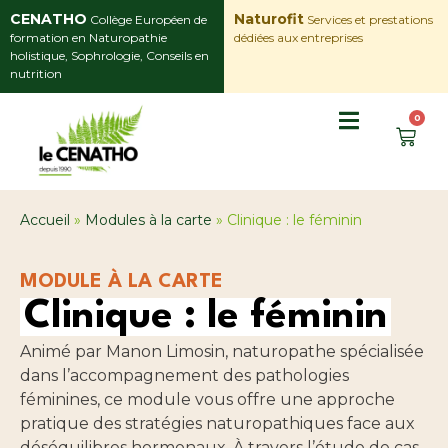
CENATHO
Naturofit
Collège Européen de
Services et prestations
formation en Naturopathie
dédiées aux entreprises
holistique, Sophrologie, Conseils en
nutrition
0
Accueil
»
Modules à la carte
»
Clinique : le féminin
MODULE À LA CARTE
Clinique : le féminin
Animé par Manon Limosin, naturopathe spécialisée
dans l’accompagnement des pathologies
féminines, ce module vous offre une approche
pratique des stratégies naturopathiques face aux
déséquilibres hormonaux. À travers l’étude de cas