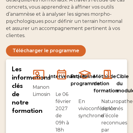
concrets, vous apprendrez à affiner vos outils
d’anamnèse et à analyser les signes morpho-
psychologiques pour définir un terrain hormonal
et assurer un accompagnement pertinent à vos
clientes.
Télécharger le programme
Les
Intervenant(e)s
Prochaine
Méthode
Cible
informations
programmation
de
du
clés
Manon
formation
modul
de
Limosin
Le 06
février
En
Naturopathe
notre
2027
vivioconférence
diplômés
formation
de
synchrone
d’école
09h à
reconnues
18h
par