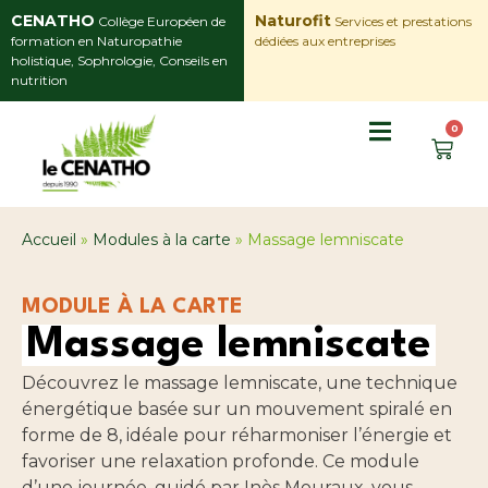
CENATHO
Naturofit
Collège Européen de
Services et prestations
formation en Naturopathie
dédiées aux entreprises
holistique, Sophrologie, Conseils en
nutrition
0
Accueil
»
Modules à la carte
»
Massage lemniscate
MODULE À LA CARTE
Massage lemniscate
Découvrez le massage lemniscate, une technique
énergétique basée sur un mouvement spiralé en
forme de 8, idéale pour réharmoniser l’énergie et
favoriser une relaxation profonde. Ce module
d’une journée, guidé par Inès Mouraux, vous