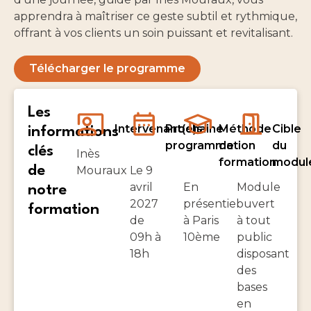
apprendra à maîtriser ce geste subtil et rythmique,
offrant à vos clients un soin puissant et revitalisant.
Télécharger le programme
Les
Intervenant(e)s
Prochaine
Méthode
Cible
informations
programmation
de
du
clés
Inès
formation
modul
de
Mouraux
Le 9
avril
En
Module
notre
2027
présentiel
ouvert
formation
de
à Paris
à tout
09h à
10ème
public
18h
disposant
des
bases
en