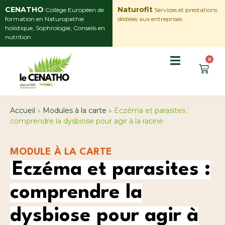
CENATHO
Naturofit
Collège Européen de
Services et prestations
formation en Naturopathie
dédiées aux entreprises
holistique, Sophrologie, Conseils en
nutrition
0
Accueil
»
Modules à la carte
»
Eczéma et parasites :
comprendre la dysbiose pour agir à la racine
MODULE À LA CARTE
Eczéma et parasites :
comprendre la
dysbiose pour agir à