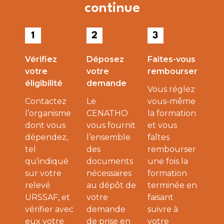
continue
Vérifiez
Déposez
Faites-vous
votre
votre
rembourser
éligibilité
demande
Vous réglez
Contactez
Le
vous-même
l’organisme
CENATHO
la formation
dont vous
vous fournit
et vous
dépendez,
l’ensemble
faîtes
tel
des
rembourser
qu’indiqué
documents
une fois la
sur votre
nécessaires
formation
relevé
au dépôt de
terminée en
URSSAF, et
votre
faisant
vérifier avec
demande
suivre à
eux votre
de prise en
votre