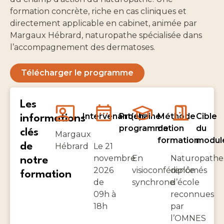
formation concrète, riche en cas cliniques et
directement applicable en cabinet, animée par
Margaux Hébrard, naturopathe spécialisée dans
l’accompagnement des dermatoses.
Télécharger le programme
Les
Intervenant(e)s
Prochaine
Méthode
Cible
informations
programmation
de
du
clés
Margaux
formation
modul
de
Hébrard
Le 21
novembre
En
Naturopathe
notre
2026
visioconférence
diplômés
formation
de
synchrone
d’école
09h à
reconnues
18h
par
l’OMNES