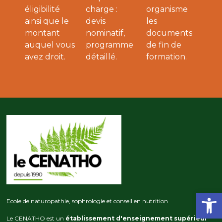
éligibilité
charge :
organisme
ainsi que le
devis
les
montant
nominatif,
documents
auquel vous
programme
de fin de
avez droit.
détaillé.
formation.
Ouvrir la
Ecole de naturopathie, sophrologie et conseil en nutrition
Le CENATHO est un
établissement d'enseignement supérieur